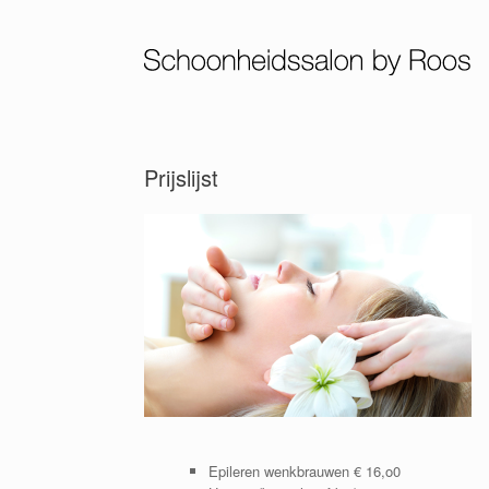
Ga
naar
de
inhoud
Prijslijst
Epileren wenkbrauwen € 16,o0