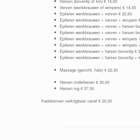
Harsen (bovenlip of kin) € 14,00
Verven (wenkbrauwen of wimpers) € 14,00
Epileren wenkbrauwen + verven € 22,50
Epileren wenkbrauwen + verven + wimpers €
Epileren wenkbrauwen + verven + harsen bo
Epileren wenkbrauwen + verven + harsen bov
Epileren wenkbrauwen + verven + wimpers +
Epileren wenkbrauwen + verven + wimpers + 
Epileren wenkbrauwen + harsen bovenlip € 
Epileren wenkbrauwen + harsen bovenlip + k
Massage (gezicht, hals) € 22,50
Harsen onderbenen € 30,00
Harsen rug € 37,50
Kadobonnen verkrijgbaar vanaf € 25,00